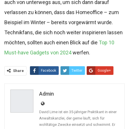
auch von unterwegs aus, um sich dann darauf
verlassen zu können, dass das Homeoffice – zum
Beispiel im Winter – bereits vorgewärmt wurde.
Technikfans, die sich noch weiter inspirieren lassen
möchten, sollten auch einen Blick auf die
Top 10
Must-have Gadgets von 2024
werfen.
Share
Facebook
Twitter
Google+
ReddIt
WhatsApp
Pinterest
Email
Linkedin
Admin
David Lime ist ein 35-jähriger Praktikant in einer
Anwaltskanzlei, der gerne läuft, sich für
wohltätige Zwecke einsetzt und schwimmt. Er