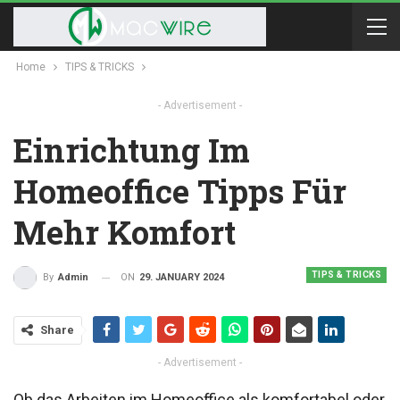
Home
TIPS & TRICKS
- Advertisement -
Einrichtung Im
Homeoffice Tipps Für
Mehr Komfort
TIPS & TRICKS
ON
29. JANUARY 2024
By
Admin
Share
- Advertisement -
Ob das Arbeiten im Homeoffice als komfortabel oder