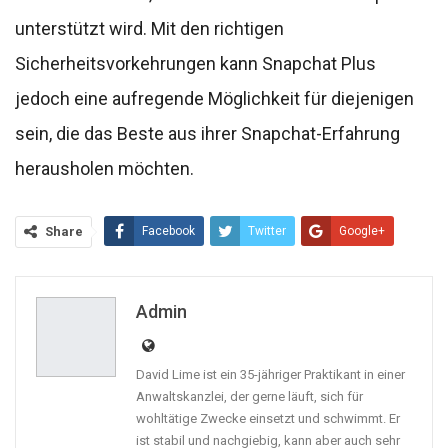
unterstützt wird. Mit den richtigen
Sicherheitsvorkehrungen kann Snapchat Plus
jedoch eine aufregende Möglichkeit für diejenigen
sein, die das Beste aus ihrer Snapchat-Erfahrung
herausholen möchten.
Share
Facebook
Twitter
Google+
ReddIt
WhatsApp
Pinterest
Email
Linkedin
Admin
David Lime ist ein 35-jähriger Praktikant in einer
Anwaltskanzlei, der gerne läuft, sich für
wohltätige Zwecke einsetzt und schwimmt. Er
ist stabil und nachgiebig, kann aber auch sehr