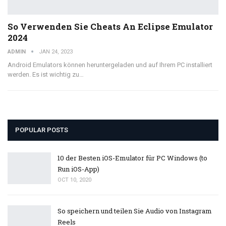
So Verwenden Sie Cheats An Eclipse Emulator
2024
ADMIN
JAN 24, 2023
Android Emulators können heruntergeladen und auf Ihrem PC installiert
werden. Es ist wichtig zu…
POPULAR POSTS
10 der Besten iOS-Emulator für PC Windows (to
Run iOS-App)
OCT 10, 2020
So speichern und teilen Sie Audio von Instagram
Reels