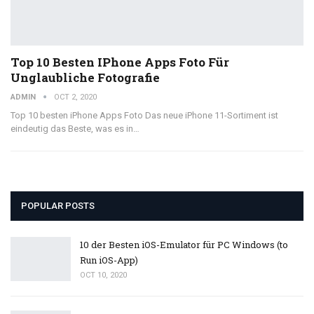
Top 10 Besten IPhone Apps Foto Für
Unglaubliche Fotografie
ADMIN
OCT 2, 2020
Top 10 besten iPhone Apps Foto Das neue iPhone 11-Sortiment ist
eindeutig das Beste, was es in…
POPULAR POSTS
10 der Besten iOS-Emulator für PC Windows (to
Run iOS-App)
OCT 10, 2020