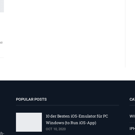
ne
POPULAR POSTS
CA
10 der Besten iOS-Emulator für PC
WI
Windows (to Run iOS-App)
IP
OCT 10, 2020
ch-