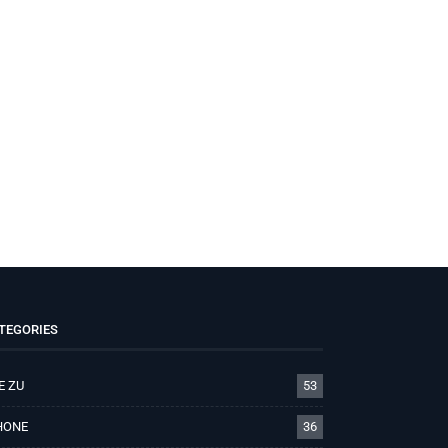
TEGORIES
E ZU
53
HONE
36