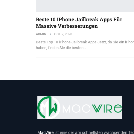
Beste 10 IPhone Jailbreak Apps Für
Massive Verbesserungen
ADMIN
OCT 7, 2020
Beste Top 10 iPhone Jailbreak Apps Jetzt, da Sie ein iPho
haben, finden Sie die besten…
MacWire
ist eine der am schnellsten wachsenden Te