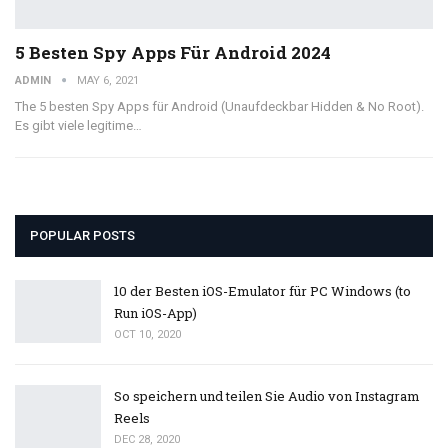
5 Besten Spy Apps Für Android 2024
ADMIN
MAY 6, 2021
The 5 besten Spy Apps für Android (Unaufdeckbar Hidden & No Root).
Es gibt viele legitime…
POPULAR POSTS
10 der Besten iOS-Emulator für PC Windows (to
Run iOS-App)
OCT 10, 2020
So speichern und teilen Sie Audio von Instagram
Reels
DEC 28, 2020