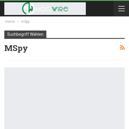
Home
mSpy
Suchbegriff Wählen
MSpy