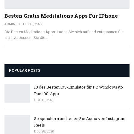
Besten Gratis Meditations Apps Für IPhone
ADMIN
FEB 10, 2022
Die Besten Meditations Apps. Laden Sie sich auf und entspannen Sie
sich, verbessern Sie die…
POPULAR POSTS
10 der Besten iOS-Emulator für PC Windows (to
Run iOS-App)
OCT 10, 2020
So speichern und teilen Sie Audio von Instagram
Reels
DEC 28, 2020