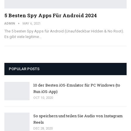
5 Besten Spy Apps Für Android 2024
ADMIN
MAY 6, 2021
The 5 besten Spy Apps für Android (Unaufdeckbar Hidden & No Root).
Es gibt viele legitime…
POPULAR POSTS
10 der Besten iOS-Emulator für PC Windows (to
Run iOS-App)
OCT 10, 2020
So speichern und teilen Sie Audio von Instagram
Reels
DEC 28, 2020