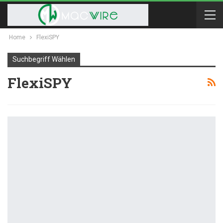
Home
FlexiSPY
Suchbegriff Wählen
FlexiSPY