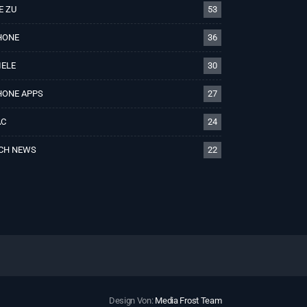
E ZU
53
HONE
36
IELE
30
HONE APPS
27
C
24
CH NEWS
22
Design Von:
Media Frost Team