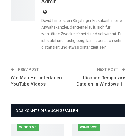
Email
Linkedin
Admin
David Lime ist ein 35-jähriger Praktikant in einer
Anwaltskanzlei, der gerne läuft, sich für
wohltätige Zwecke einsetzt und schwimmt. Er
ist stabil und nachgiebig, kann aber auch sehr
distanziert und etwas distanziert sein.
PREV POST
NEXT POST
Wie Man Herunterladen
löschen Temporäre
YouTube Videos
Dateien in Windows 11
DAS KÖNNTE DIR AUCH GEFALLEN
WINDOWS
WINDOWS