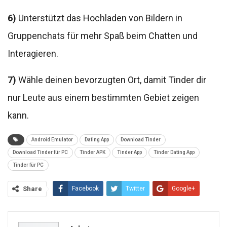
6)
Unterstützt das Hochladen von Bildern in
Gruppenchats für mehr Spaß beim Chatten und
Interagieren.
7)
Wähle deinen bevorzugten Ort, damit Tinder dir
nur Leute aus einem bestimmten Gebiet zeigen
kann.
Android Emulator
Dating App
Download Tinder
Download Tinder für PC
Tinder APK
Tinder App
Tinder Dating App
Tinder für PC
Share
Facebook
Twitter
Google+
ReddIt
WhatsApp
Pinterest