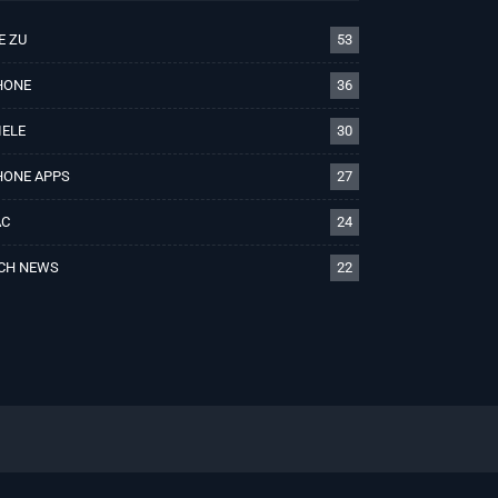
E ZU
53
HONE
36
IELE
30
HONE APPS
27
C
24
CH NEWS
22